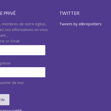
E PRIVÉ
TWITTER
, membres de notre église,
Tweets by elibrepoitiers
ez nos informations en vous
nt...
me or Email
 passe
uvenir de moi
passe oublié