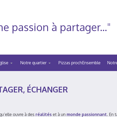
e passion à partager..."
glise
Notre quartier
Pizzas prochEnsemble
Notr
ARTAGER, ÉCHANGER
qu’elle ouvre à des
réalités
et à un
monde passionnant
. En 