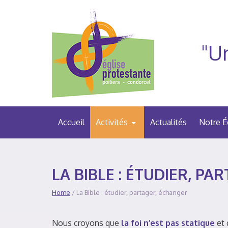
"Un
Accueil
Activités
Actualités
Notre É
LA BIBLE : ÉTUDIER, P
Home
/ La Bible : étudier, partager, échanger
Nous croyons que
la foi n’est pas statique
et 