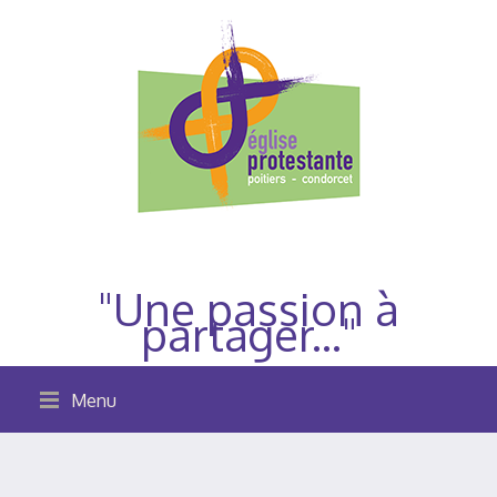
"Une passion à
partager..."
Menu