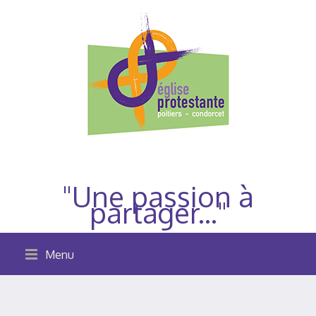
"Une passion à
partager..."
Menu