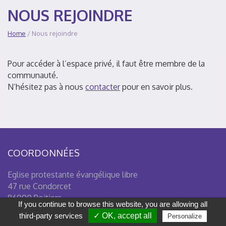
NOUS REJOINDRE
Home
/ Nous rejoindre
Pour accéder à l’espace privé, il faut être membre de la
communauté.
N’hésitez pas à nous
contacter
pour en savoir plus.
COORDONNÉES
Eglise protestante évangélique libre
47 rue Condorcet
86000 Poitiers
If you continue to browse this website, you are allowing all
Tél : 09 50 38 02 90
third-party services
✓ OK, accept all
Personalize